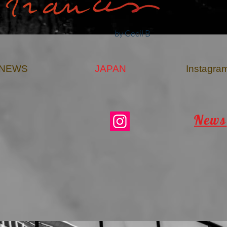
by Cecil B
NEWS
JAPAN
Instagra
News