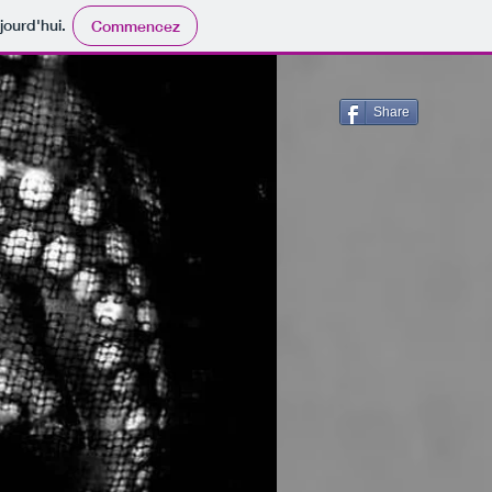
jourd'hui.
Commencez
Share